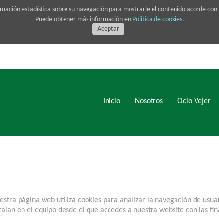
rmación estadística sobre su navegación para mostrarle el contenido acorde con
Puede obtener más información en
Politica de cookies
.
Aceptar
Inicio
Nosotros
Ocio Vejer
estra página web utiliza cookies para analizar la navegación de usuar
talan en el equipo desde el que accedes a nuestra website con las fi