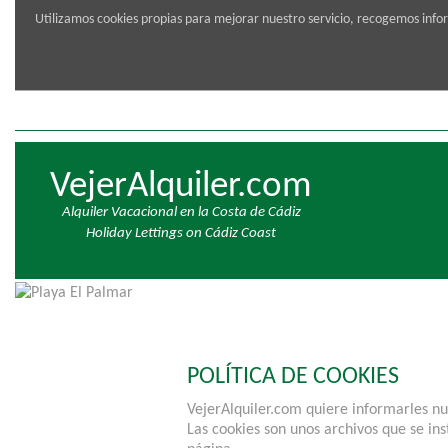
Utilizamos cookies propias para mejorar nuestro servicio, recogemos info
Personas
-
+
VejerAlquiler.com
Alquiler Vacacional en la Costa de Cádiz
Holiday Lettings on Cádiz Coast
POLÍTICA DE COOKIES
VejerAlquiler.com quiere informarles nu
Las cookies son unos archivos que se ins