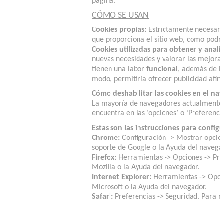
página.
CÓMO SE USAN
Cookies propias:
Estrictamente necesaria
que proporciona el sitio web, como pod
Cookies utilizadas para obtener y anal
nuevas necesidades y valorar las mejoras 
tienen una labor
funcional
, además de
modo, permitiría ofrecer publicidad afín 
Cómo deshabilitar las cookies en el n
La mayoría de navegadores actualmente p
encuentra en las ‘opciones’ o ‘Preferen
Estas son las instrucciones para config
Chrome:
Configuración -> Mostrar opcio
soporte de Google o la Ayuda del naveg
Firefox:
Herramientas -> Opciones -> Pri
Mozilla o la Ayuda del navegador.
Internet Explorer:
Herramientas -> Opci
Microsoft o la Ayuda del navegador.
Safari:
Preferencias -> Seguridad. Para 