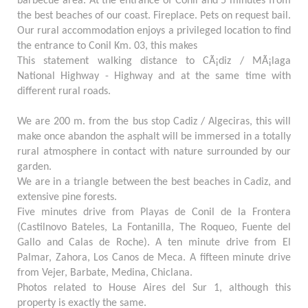
barbecue area. At the entrance of Conil and 5 minutes from
the best beaches of our coast. Fireplace. Pets on request bail.
Our rural accommodation enjoys a privileged location to find
the entrance to Conil Km. 03, this makes
This statement walking distance to CÃ¡diz / MÃ¡laga
National Highway - Highway and at the same time with
different rural roads.
We are 200 m. from the bus stop Cadiz / Algeciras, this will
make once abandon the asphalt will be immersed in a totally
rural atmosphere in contact with nature surrounded by our
garden.
We are in a triangle between the best beaches in Cadiz, and
extensive pine forests.
Five minutes drive from Playas de Conil de la Frontera
(Castilnovo Bateles, La Fontanilla, The Roqueo, Fuente del
Gallo and Calas de Roche). A ten minute drive from El
Palmar, Zahora, Los Canos de Meca. A fifteen minute drive
from Vejer, Barbate, Medina, Chiclana.
Photos related to House Aires del Sur 1, although this
property is exactly the same.